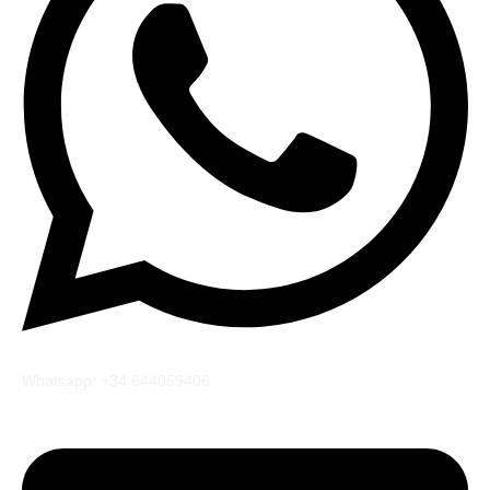
Whatsapp: +34 644059406