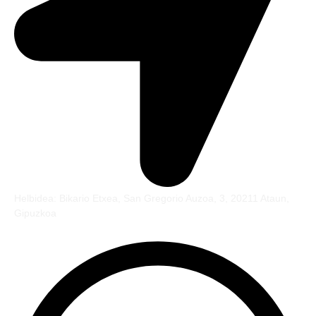
Helbidea: Bikario Etxea, San Gregorio Auzoa, 3, 20211 Ataun,
Gipuzkoa