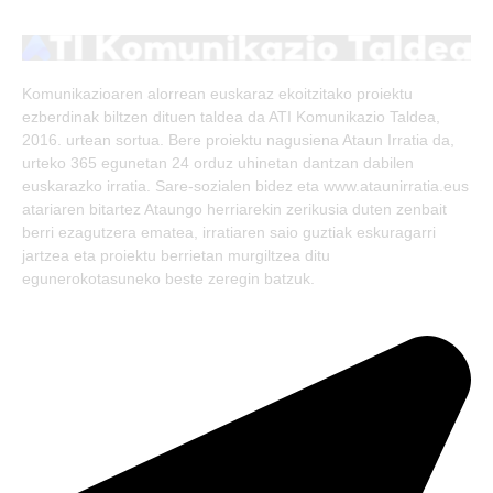
(Twitter)
Komunikazioaren alorrean euskaraz ekoitzitako proiektu
ezberdinak biltzen dituen taldea da ATI Komunikazio Taldea,
2016. urtean sortua. Bere proiektu nagusiena Ataun Irratia da,
urteko 365 egunetan 24 orduz uhinetan dantzan dabilen
euskarazko irratia. Sare-sozialen bidez eta www.ataunirratia.eus
atariaren bitartez Ataungo herriarekin zerikusia duten zenbait
berri ezagutzera ematea, irratiaren saio guztiak eskuragarri
jartzea eta proiektu berrietan murgiltzea ditu
egunerokotasuneko beste zeregin batzuk.