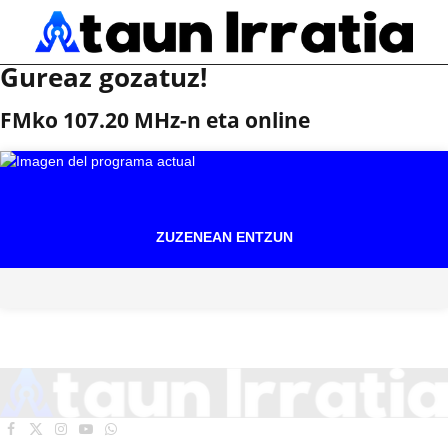
Gureaz gozatuz!
FMko 107.20 MHz-n eta online
ZUZENEAN ENTZUN
Facebook
X
Instagram
YouTube
WhatsApp