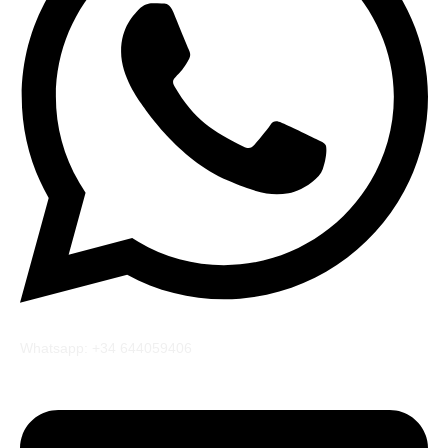
Whatsapp: +34 644059406