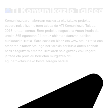
(Twitter)
Komunikazioaren alorrean euskaraz ekoitzitako proiektu
ezberdinak biltzen dituen taldea da ATI Komunikazio Taldea,
2016. urtean sortua. Bere proiektu nagusiena Ataun Irratia da,
urteko 365 egunetan 24 orduz uhinetan dantzan dabilen
euskarazko irratia. Sare-sozialen bidez eta www.ataunirratia.eus
atariaren bitartez Ataungo herriarekin zerikusia duten zenbait
berri ezagutzera ematea, irratiaren saio guztiak eskuragarri
jartzea eta proiektu berrietan murgiltzea ditu
egunerokotasuneko beste zeregin batzuk.