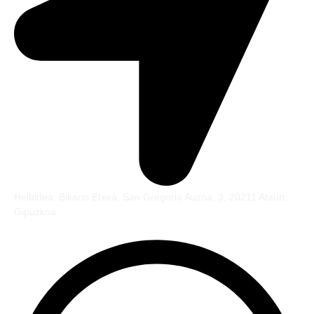
Helbidea: Bikario Etxea, San Gregorio Auzoa, 3, 20211 Ataun,
Gipuzkoa