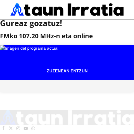
Gureaz gozatuz!
FMko 107.20 MHz-n eta online
ZUZENEAN ENTZUN
Facebook
X
Instagram
YouTube
WhatsApp