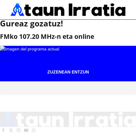
Gureaz gozatuz!
FMko 107.20 MHz-n eta online
ZUZENEAN ENTZUN
Facebook
X
Instagram
YouTube
WhatsApp