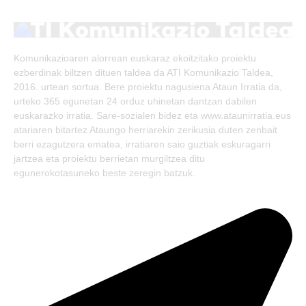
(Twitter)
Komunikazioaren alorrean euskaraz ekoitzitako proiektu
ezberdinak biltzen dituen taldea da ATI Komunikazio Taldea,
2016. urtean sortua. Bere proiektu nagusiena Ataun Irratia da,
urteko 365 egunetan 24 orduz uhinetan dantzan dabilen
euskarazko irratia. Sare-sozialen bidez eta www.ataunirratia.eus
atariaren bitartez Ataungo herriarekin zerikusia duten zenbait
berri ezagutzera ematea, irratiaren saio guztiak eskuragarri
jartzea eta proiektu berrietan murgiltzea ditu
egunerokotasuneko beste zeregin batzuk.