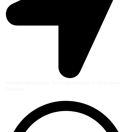
Helbidea: Bikario Etxea, San Gregorio Auzoa, 3, 20211 Ataun,
Gipuzkoa