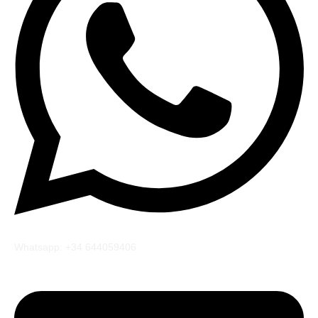
Whatsapp: +34 644059406