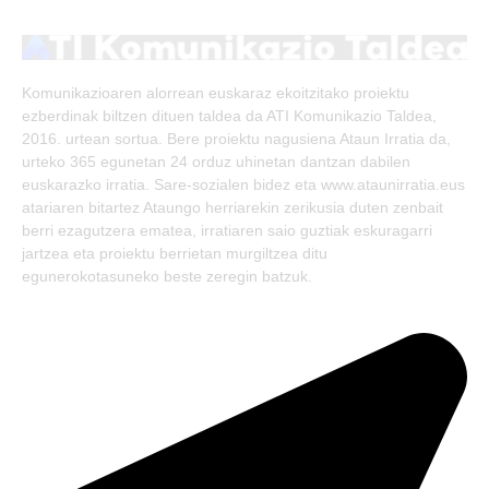
(Twitter)
Komunikazioaren alorrean euskaraz ekoitzitako proiektu
ezberdinak biltzen dituen taldea da ATI Komunikazio Taldea,
2016. urtean sortua. Bere proiektu nagusiena Ataun Irratia da,
urteko 365 egunetan 24 orduz uhinetan dantzan dabilen
euskarazko irratia. Sare-sozialen bidez eta www.ataunirratia.eus
atariaren bitartez Ataungo herriarekin zerikusia duten zenbait
berri ezagutzera ematea, irratiaren saio guztiak eskuragarri
jartzea eta proiektu berrietan murgiltzea ditu
egunerokotasuneko beste zeregin batzuk.