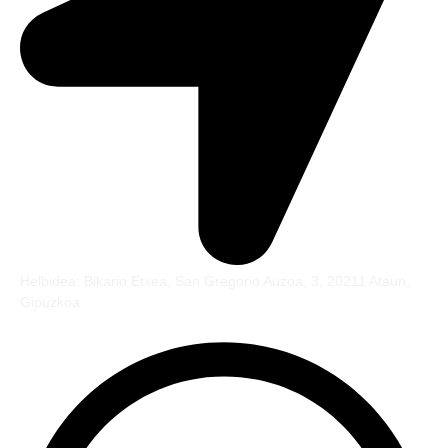
Helbidea: Bikario Etxea, San Gregorio Auzoa, 3, 20211 Ataun,
Gipuzkoa