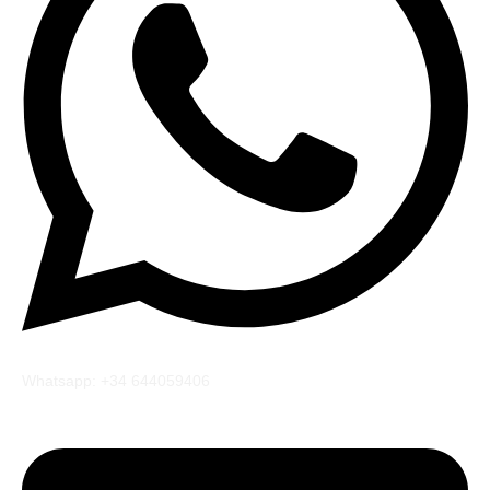
Whatsapp: +34 644059406