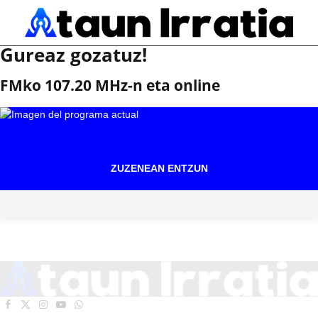
Gureaz gozatuz!
FMko 107.20 MHz-n eta online
ZUZENEAN ENTZUN
Facebook
X
Instagram
YouTube
WhatsApp