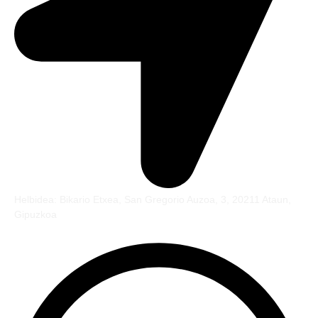
Helbidea: Bikario Etxea, San Gregorio Auzoa, 3, 20211 Ataun,
Gipuzkoa