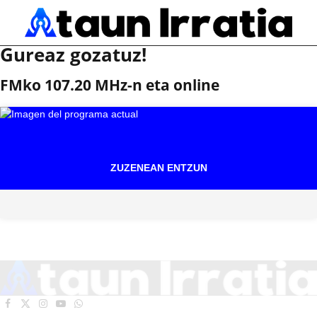
Gureaz gozatuz!
FMko 107.20 MHz-n eta online
ZUZENEAN ENTZUN
Facebook
X
Instagram
YouTube
WhatsApp