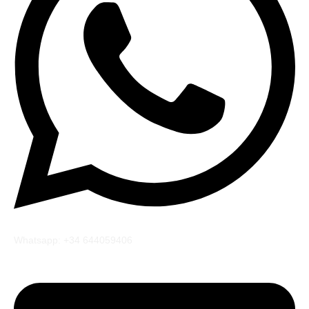
Whatsapp: +34 644059406