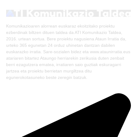
(Twitter)
Komunikazioaren alorrean euskaraz ekoitzitako proiektu
ezberdinak biltzen dituen taldea da ATI Komunikazio Taldea,
2016. urtean sortua. Bere proiektu nagusiena Ataun Irratia da,
urteko 365 egunetan 24 orduz uhinetan dantzan dabilen
euskarazko irratia. Sare-sozialen bidez eta www.ataunirratia.eus
atariaren bitartez Ataungo herriarekin zerikusia duten zenbait
berri ezagutzera ematea, irratiaren saio guztiak eskuragarri
jartzea eta proiektu berrietan murgiltzea ditu
egunerokotasuneko beste zeregin batzuk.