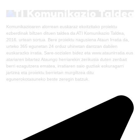
(Twitter)
Komunikazioaren alorrean euskaraz ekoitzitako proiektu
ezberdinak biltzen dituen taldea da ATI Komunikazio Taldea,
2016. urtean sortua. Bere proiektu nagusiena Ataun Irratia da,
urteko 365 egunetan 24 orduz uhinetan dantzan dabilen
euskarazko irratia. Sare-sozialen bidez eta www.ataunirratia.eus
atariaren bitartez Ataungo herriarekin zerikusia duten zenbait
berri ezagutzera ematea, irratiaren saio guztiak eskuragarri
jartzea eta proiektu berrietan murgiltzea ditu
egunerokotasuneko beste zeregin batzuk.