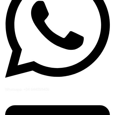
Whatsapp: +34 644059406