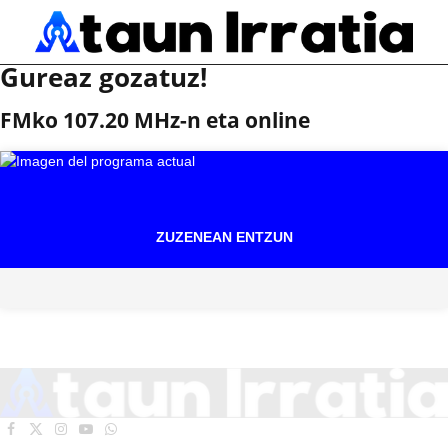
Gureaz gozatuz!
FMko 107.20 MHz-n eta online
ZUZENEAN ENTZUN
Facebook
X
Instagram
YouTube
WhatsApp