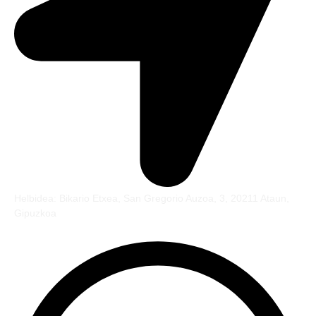
Helbidea: Bikario Etxea, San Gregorio Auzoa, 3, 20211 Ataun,
Gipuzkoa