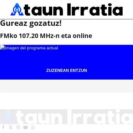
Gureaz gozatuz!
FMko 107.20 MHz-n eta online
ZUZENEAN ENTZUN
Facebook
X
Instagram
YouTube
WhatsApp