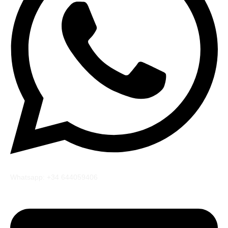
Whatsapp: +34 644059406