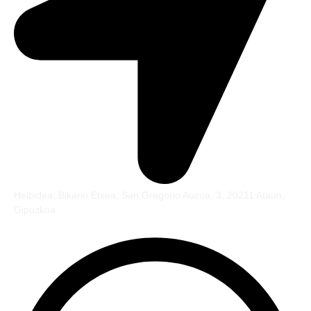
Helbidea: Bikario Etxea, San Gregorio Auzoa, 3, 20211 Ataun,
Gipuzkoa