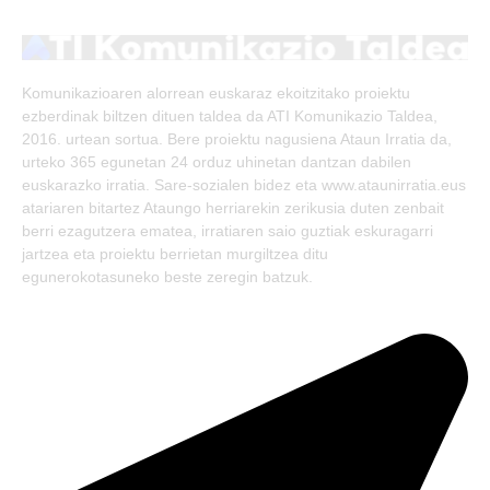
(Twitter)
Komunikazioaren alorrean euskaraz ekoitzitako proiektu
ezberdinak biltzen dituen taldea da ATI Komunikazio Taldea,
2016. urtean sortua. Bere proiektu nagusiena Ataun Irratia da,
urteko 365 egunetan 24 orduz uhinetan dantzan dabilen
euskarazko irratia. Sare-sozialen bidez eta www.ataunirratia.eus
atariaren bitartez Ataungo herriarekin zerikusia duten zenbait
berri ezagutzera ematea, irratiaren saio guztiak eskuragarri
jartzea eta proiektu berrietan murgiltzea ditu
egunerokotasuneko beste zeregin batzuk.