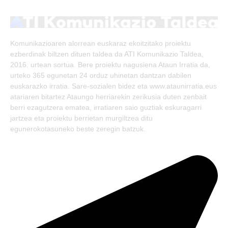
(Twitter)
Komunikazioaren alorrean euskaraz ekoitzitako proiektu
ezberdinak biltzen dituen taldea da ATI Komunikazio Taldea,
2016. urtean sortua. Bere proiektu nagusiena Ataun Irratia da,
urteko 365 egunetan 24 orduz uhinetan dantzan dabilen
euskarazko irratia. Sare-sozialen bidez eta www.ataunirratia.eus
atariaren bitartez Ataungo herriarekin zerikusia duten zenbait
berri ezagutzera ematea, irratiaren saio guztiak eskuragarri
jartzea eta proiektu berrietan murgiltzea ditu
egunerokotasuneko beste zeregin batzuk.