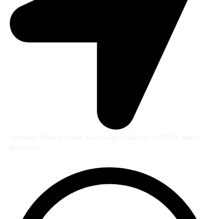
Helbidea: Bikario Etxea, San Gregorio Auzoa, 3, 20211 Ataun,
Gipuzkoa