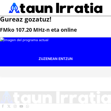
Gureaz gozatuz!
FMko 107.20 MHz-n eta online
ZUZENEAN ENTZUN
Facebook
X
Instagram
YouTube
WhatsApp