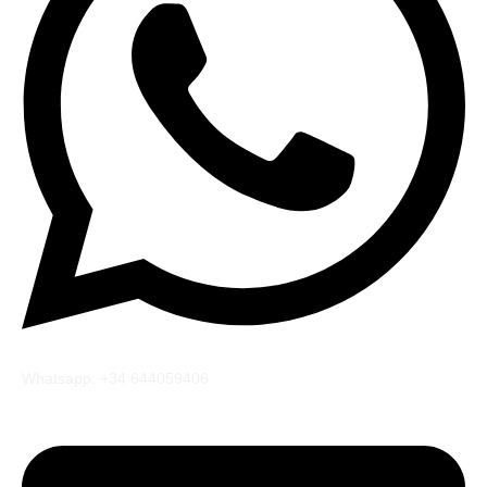
Whatsapp: +34 644059406