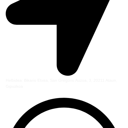
Helbidea: Bikario Etxea, San Gregorio Auzoa, 3, 20211 Ataun,
Gipuzkoa