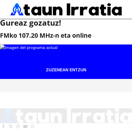
Gureaz gozatuz!
FMko 107.20 MHz-n eta online
ZUZENEAN ENTZUN
Facebook
X
Instagram
YouTube
WhatsApp