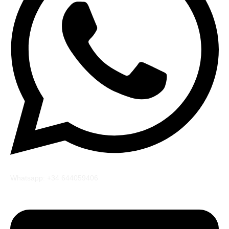
Whatsapp: +34 644059406