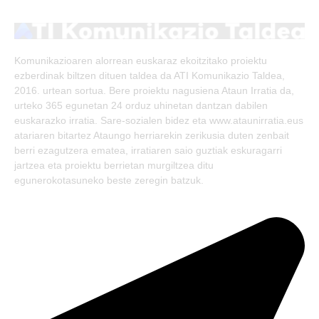
(Twitter)
Komunikazioaren alorrean euskaraz ekoitzitako proiektu
ezberdinak biltzen dituen taldea da ATI Komunikazio Taldea,
2016. urtean sortua. Bere proiektu nagusiena Ataun Irratia da,
urteko 365 egunetan 24 orduz uhinetan dantzan dabilen
euskarazko irratia. Sare-sozialen bidez eta www.ataunirratia.eus
atariaren bitartez Ataungo herriarekin zerikusia duten zenbait
berri ezagutzera ematea, irratiaren saio guztiak eskuragarri
jartzea eta proiektu berrietan murgiltzea ditu
egunerokotasuneko beste zeregin batzuk.