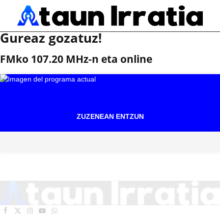
Gureaz gozatuz!
FMko 107.20 MHz-n eta online
ZUZENEAN ENTZUN
Facebook
X
Instagram
YouTube
WhatsApp