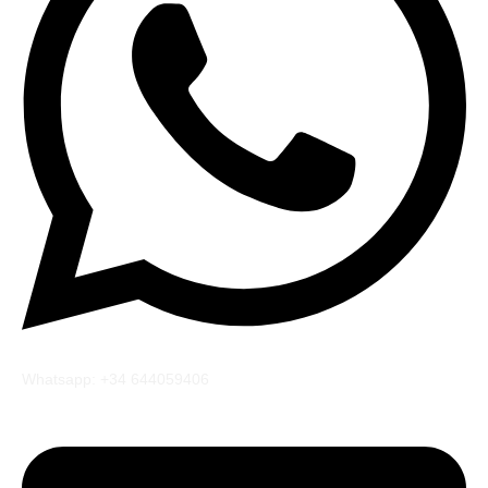
Whatsapp: +34 644059406