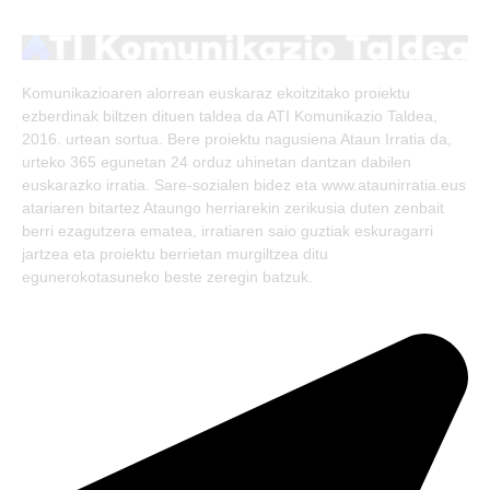
(Twitter)
Komunikazioaren alorrean euskaraz ekoitzitako proiektu
ezberdinak biltzen dituen taldea da ATI Komunikazio Taldea,
2016. urtean sortua. Bere proiektu nagusiena Ataun Irratia da,
urteko 365 egunetan 24 orduz uhinetan dantzan dabilen
euskarazko irratia. Sare-sozialen bidez eta www.ataunirratia.eus
atariaren bitartez Ataungo herriarekin zerikusia duten zenbait
berri ezagutzera ematea, irratiaren saio guztiak eskuragarri
jartzea eta proiektu berrietan murgiltzea ditu
egunerokotasuneko beste zeregin batzuk.