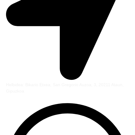
Helbidea: Bikario Etxea, San Gregorio Auzoa, 3, 20211 Ataun,
Gipuzkoa