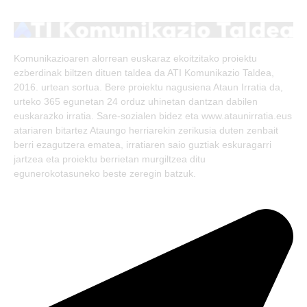
(Twitter)
Komunikazioaren alorrean euskaraz ekoitzitako proiektu
ezberdinak biltzen dituen taldea da ATI Komunikazio Taldea,
2016. urtean sortua. Bere proiektu nagusiena Ataun Irratia da,
urteko 365 egunetan 24 orduz uhinetan dantzan dabilen
euskarazko irratia. Sare-sozialen bidez eta www.ataunirratia.eus
atariaren bitartez Ataungo herriarekin zerikusia duten zenbait
berri ezagutzera ematea, irratiaren saio guztiak eskuragarri
jartzea eta proiektu berrietan murgiltzea ditu
egunerokotasuneko beste zeregin batzuk.