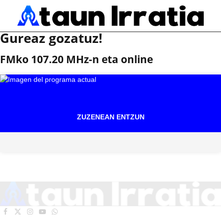
Gureaz gozatuz!
FMko 107.20 MHz-n eta online
ZUZENEAN ENTZUN
Facebook
X
Instagram
YouTube
WhatsApp