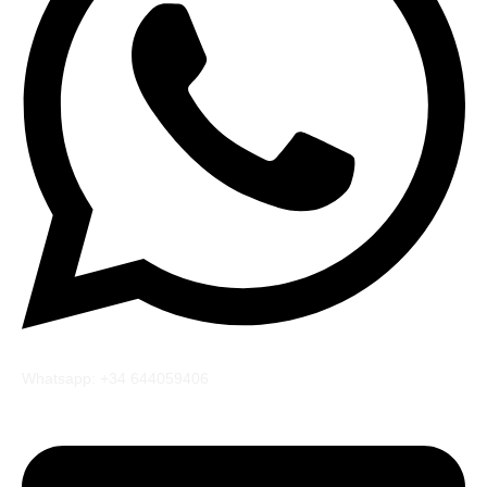
Whatsapp: +34 644059406