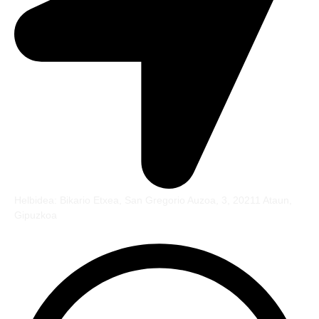
Helbidea: Bikario Etxea, San Gregorio Auzoa, 3, 20211 Ataun,
Gipuzkoa