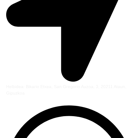
Helbidea: Bikario Etxea, San Gregorio Auzoa, 3, 20211 Ataun,
Gipuzkoa