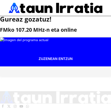
Gureaz gozatuz!
FMko 107.20 MHz-n eta online
ZUZENEAN ENTZUN
Facebook
X
Instagram
YouTube
WhatsApp