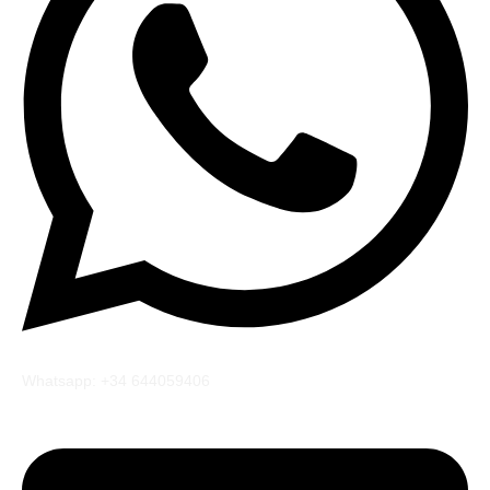
Whatsapp: +34 644059406