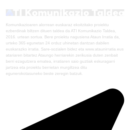
(Twitter)
Komunikazioaren alorrean euskaraz ekoitzitako proiektu
ezberdinak biltzen dituen taldea da ATI Komunikazio Taldea,
2016. urtean sortua. Bere proiektu nagusiena Ataun Irratia da,
urteko 365 egunetan 24 orduz uhinetan dantzan dabilen
euskarazko irratia. Sare-sozialen bidez eta www.ataunirratia.eus
atariaren bitartez Ataungo herriarekin zerikusia duten zenbait
berri ezagutzera ematea, irratiaren saio guztiak eskuragarri
jartzea eta proiektu berrietan murgiltzea ditu
egunerokotasuneko beste zeregin batzuk.