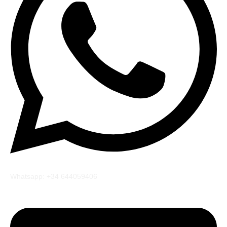
Whatsapp: +34 644059406