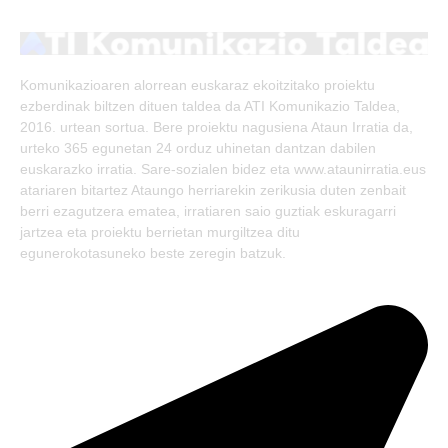
(Twitter)
Komunikazioaren alorrean euskaraz ekoitzitako proiektu
ezberdinak biltzen dituen taldea da ATI Komunikazio Taldea,
2016. urtean sortua. Bere proiektu nagusiena Ataun Irratia da,
urteko 365 egunetan 24 orduz uhinetan dantzan dabilen
euskarazko irratia. Sare-sozialen bidez eta www.ataunirratia.eus
atariaren bitartez Ataungo herriarekin zerikusia duten zenbait
berri ezagutzera ematea, irratiaren saio guztiak eskuragarri
jartzea eta proiektu berrietan murgiltzea ditu
egunerokotasuneko beste zeregin batzuk.