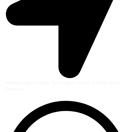
Helbidea: Bikario Etxea, San Gregorio Auzoa, 3, 20211 Ataun,
Gipuzkoa