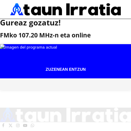
Gureaz gozatuz!
FMko 107.20 MHz-n eta online
ZUZENEAN ENTZUN
Facebook
X
Instagram
YouTube
WhatsApp