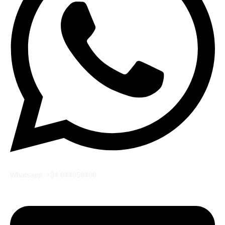
Whatsapp: +34 644059406