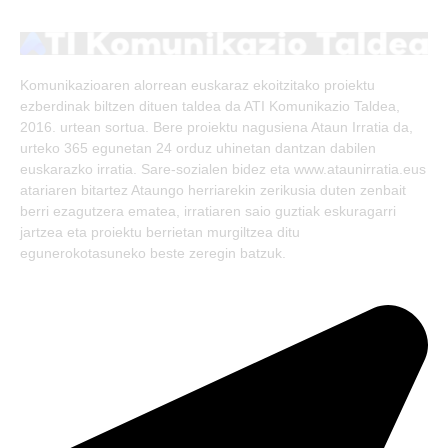
(Twitter)
Komunikazioaren alorrean euskaraz ekoitzitako proiektu
ezberdinak biltzen dituen taldea da ATI Komunikazio Taldea,
2016. urtean sortua. Bere proiektu nagusiena Ataun Irratia da,
urteko 365 egunetan 24 orduz uhinetan dantzan dabilen
euskarazko irratia. Sare-sozialen bidez eta www.ataunirratia.eus
atariaren bitartez Ataungo herriarekin zerikusia duten zenbait
berri ezagutzera ematea, irratiaren saio guztiak eskuragarri
jartzea eta proiektu berrietan murgiltzea ditu
egunerokotasuneko beste zeregin batzuk.