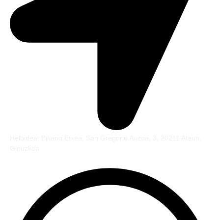
Helbidea: Bikario Etxea, San Gregorio Auzoa, 3, 20211 Ataun,
Gipuzkoa