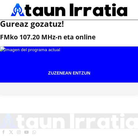
Gureaz gozatuz!
FMko 107.20 MHz-n eta online
ZUZENEAN ENTZUN
Facebook
X
Instagram
YouTube
WhatsApp