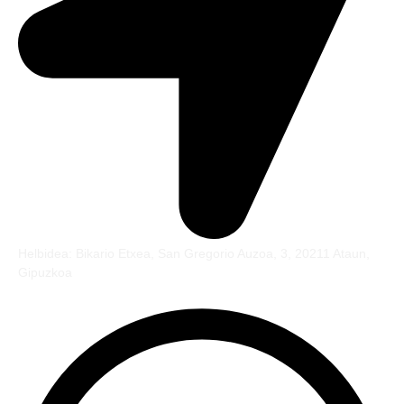
Helbidea: Bikario Etxea, San Gregorio Auzoa, 3, 20211 Ataun,
Gipuzkoa