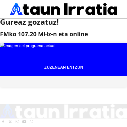
Gureaz gozatuz!
FMko 107.20 MHz-n eta online
ZUZENEAN ENTZUN
Facebook
X
Instagram
YouTube
WhatsApp