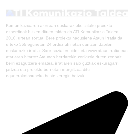
(Twitter)
Komunikazioaren alorrean euskaraz ekoitzitako proiektu
ezberdinak biltzen dituen taldea da ATI Komunikazio Taldea,
2016. urtean sortua. Bere proiektu nagusiena Ataun Irratia da,
urteko 365 egunetan 24 orduz uhinetan dantzan dabilen
euskarazko irratia. Sare-sozialen bidez eta www.ataunirratia.eus
atariaren bitartez Ataungo herriarekin zerikusia duten zenbait
berri ezagutzera ematea, irratiaren saio guztiak eskuragarri
jartzea eta proiektu berrietan murgiltzea ditu
egunerokotasuneko beste zeregin batzuk.