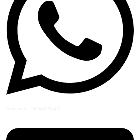
Whatsapp: +34 644059406