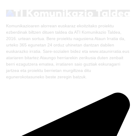
(Twitter)
Komunikazioaren alorrean euskaraz ekoitzitako proiektu
ezberdinak biltzen dituen taldea da ATI Komunikazio Taldea,
2016. urtean sortua. Bere proiektu nagusiena Ataun Irratia da,
urteko 365 egunetan 24 orduz uhinetan dantzan dabilen
euskarazko irratia. Sare-sozialen bidez eta www.ataunirratia.eus
atariaren bitartez Ataungo herriarekin zerikusia duten zenbait
berri ezagutzera ematea, irratiaren saio guztiak eskuragarri
jartzea eta proiektu berrietan murgiltzea ditu
egunerokotasuneko beste zeregin batzuk.