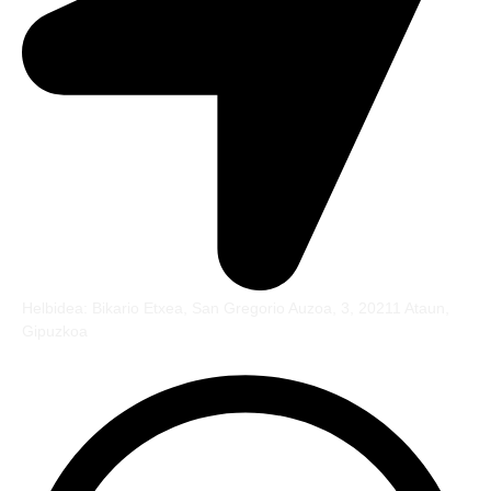
Helbidea: Bikario Etxea, San Gregorio Auzoa, 3, 20211 Ataun,
Gipuzkoa