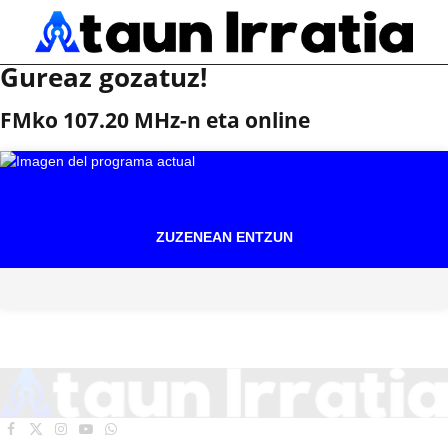
Gureaz gozatuz!
FMko 107.20 MHz-n eta online
ZUZENEAN ENTZUN
Facebook
X
Instagram
YouTube
WhatsApp