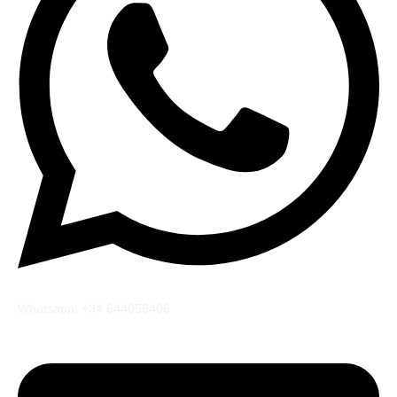
Whatsapp: +34 644059406