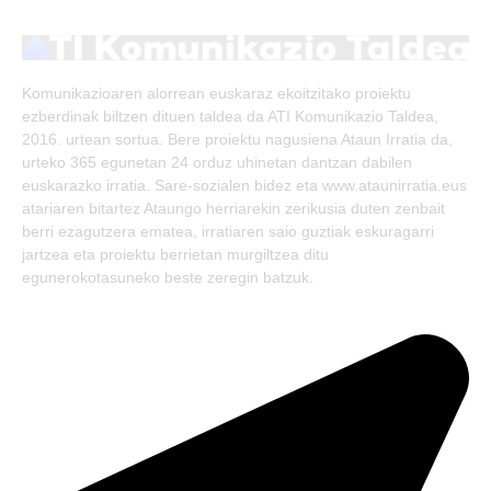
(Twitter)
Komunikazioaren alorrean euskaraz ekoitzitako proiektu
ezberdinak biltzen dituen taldea da ATI Komunikazio Taldea,
2016. urtean sortua. Bere proiektu nagusiena Ataun Irratia da,
urteko 365 egunetan 24 orduz uhinetan dantzan dabilen
euskarazko irratia. Sare-sozialen bidez eta www.ataunirratia.eus
atariaren bitartez Ataungo herriarekin zerikusia duten zenbait
berri ezagutzera ematea, irratiaren saio guztiak eskuragarri
jartzea eta proiektu berrietan murgiltzea ditu
egunerokotasuneko beste zeregin batzuk.