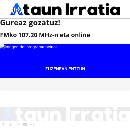
Gureaz gozatuz!
FMko 107.20 MHz-n eta online
ZUZENEAN ENTZUN
Facebook
X
Instagram
YouTube
WhatsApp