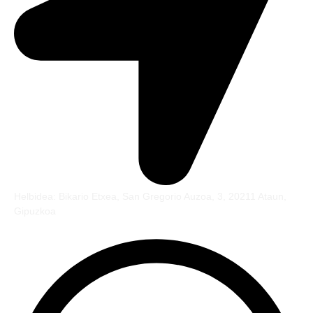
Helbidea: Bikario Etxea, San Gregorio Auzoa, 3, 20211 Ataun,
Gipuzkoa