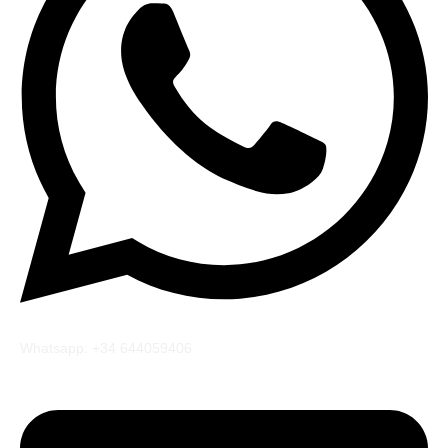
Whatsapp: +34 644059406