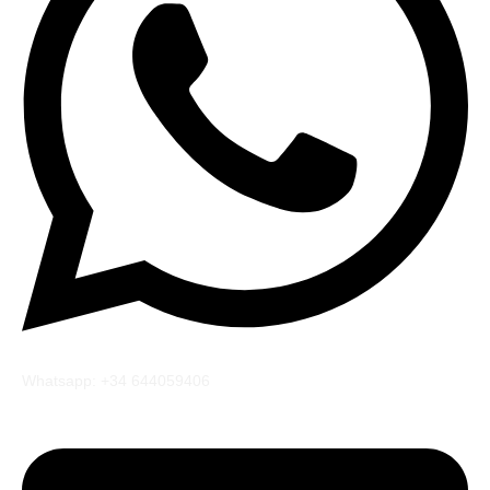
Whatsapp: +34 644059406