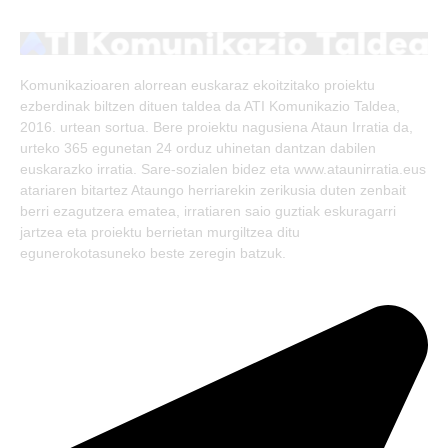
(Twitter)
Komunikazioaren alorrean euskaraz ekoitzitako proiektu
ezberdinak biltzen dituen taldea da ATI Komunikazio Taldea,
2016. urtean sortua. Bere proiektu nagusiena Ataun Irratia da,
urteko 365 egunetan 24 orduz uhinetan dantzan dabilen
euskarazko irratia. Sare-sozialen bidez eta www.ataunirratia.eus
atariaren bitartez Ataungo herriarekin zerikusia duten zenbait
berri ezagutzera ematea, irratiaren saio guztiak eskuragarri
jartzea eta proiektu berrietan murgiltzea ditu
egunerokotasuneko beste zeregin batzuk.