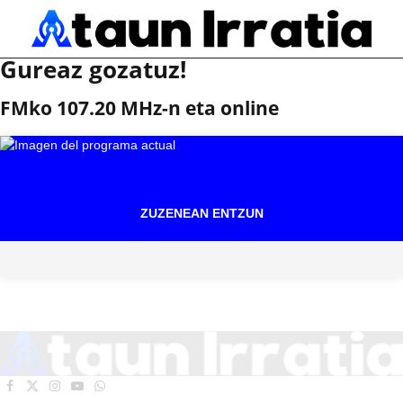
Gureaz gozatuz!
FMko 107.20 MHz-n eta online
ZUZENEAN ENTZUN
Facebook
X
Instagram
YouTube
WhatsApp