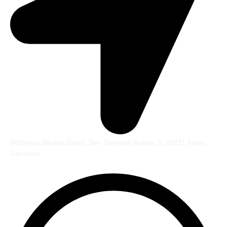
Helbidea: Bikario Etxea, San Gregorio Auzoa, 3, 20211 Ataun,
Gipuzkoa