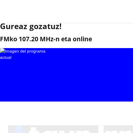
Gureaz gozatuz!
FMko 107.20 MHz-n eta online