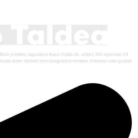
 Bere proiektu nagusiena Ataun Irratia da, urteko 365 egunetan 24
kusia duten zenbait berri ezagutzera ematea, irratiaren saio guztiak