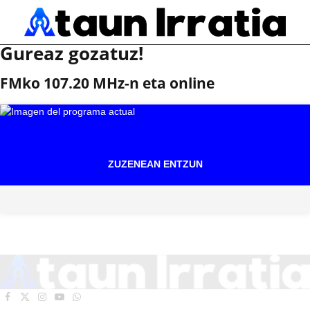
Gureaz gozatuz!
FMko 107.20 MHz-n eta online
ZUZENEAN ENTZUN
Facebook
X
Instagram
YouTube
WhatsApp