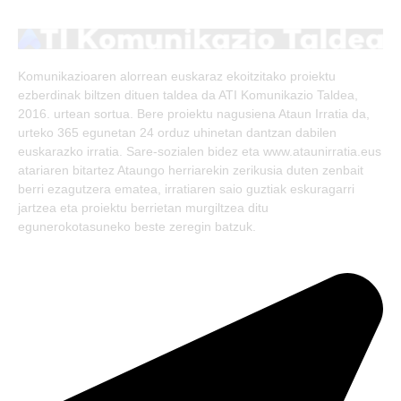
(Twitter)
Komunikazioaren alorrean euskaraz ekoitzitako proiektu
ezberdinak biltzen dituen taldea da ATI Komunikazio Taldea,
2016. urtean sortua. Bere proiektu nagusiena Ataun Irratia da,
urteko 365 egunetan 24 orduz uhinetan dantzan dabilen
euskarazko irratia. Sare-sozialen bidez eta www.ataunirratia.eus
atariaren bitartez Ataungo herriarekin zerikusia duten zenbait
berri ezagutzera ematea, irratiaren saio guztiak eskuragarri
jartzea eta proiektu berrietan murgiltzea ditu
egunerokotasuneko beste zeregin batzuk.