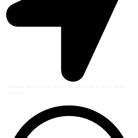
Helbidea: Bikario Etxea, San Gregorio Auzoa, 3, 20211 Ataun,
Gipuzkoa