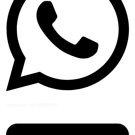
Whatsapp: +34 644059406