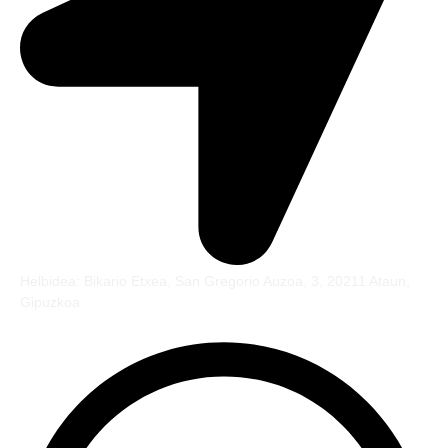
Helbidea: Bikario Etxea, San Gregorio Auzoa, 3, 20211 Ataun,
Gipuzkoa