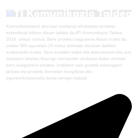
(Twitter)
Komunikazioaren alorrean euskaraz ekoitzitako proiektu
ezberdinak biltzen dituen taldea da ATI Komunikazio Taldea,
2016. urtean sortua. Bere proiektu nagusiena Ataun Irratia da,
urteko 365 egunetan 24 orduz uhinetan dantzan dabilen
euskarazko irratia. Sare-sozialen bidez eta www.ataunirratia.eus
atariaren bitartez Ataungo herriarekin zerikusia duten zenbait
berri ezagutzera ematea, irratiaren saio guztiak eskuragarri
jartzea eta proiektu berrietan murgiltzea ditu
egunerokotasuneko beste zeregin batzuk.