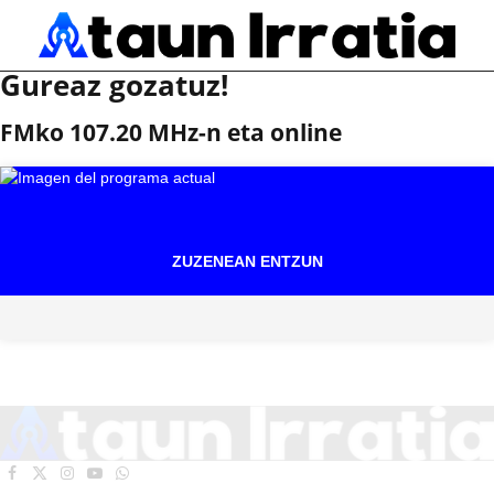
Gureaz gozatuz!
FMko 107.20 MHz-n eta online
ZUZENEAN ENTZUN
Facebook
X
Instagram
YouTube
WhatsApp