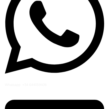
Whatsapp: +34 644059406