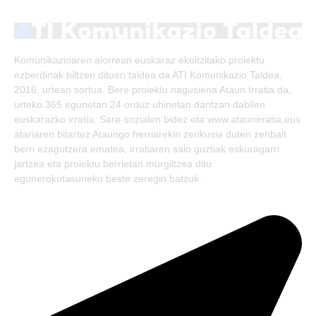
(Twitter)
Komunikazioaren alorrean euskaraz ekoitzitako proiektu
ezberdinak biltzen dituen taldea da ATI Komunikazio Taldea,
2016. urtean sortua. Bere proiektu nagusiena Ataun Irratia da,
urteko 365 egunetan 24 orduz uhinetan dantzan dabilen
euskarazko irratia. Sare-sozialen bidez eta www.ataunirratia.eus
atariaren bitartez Ataungo herriarekin zerikusia duten zenbait
berri ezagutzera ematea, irratiaren saio guztiak eskuragarri
jartzea eta proiektu berrietan murgiltzea ditu
egunerokotasuneko beste zeregin batzuk.