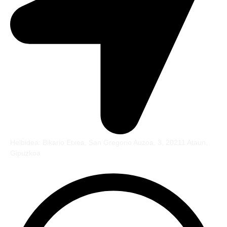
Helbidea: Bikario Etxea, San Gregorio Auzoa, 3, 20211 Ataun,
Gipuzkoa