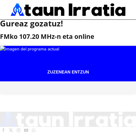
Gureaz gozatuz!
FMko 107.20 MHz-n eta online
ZUZENEAN ENTZUN
Facebook
X
Instagram
YouTube
WhatsApp