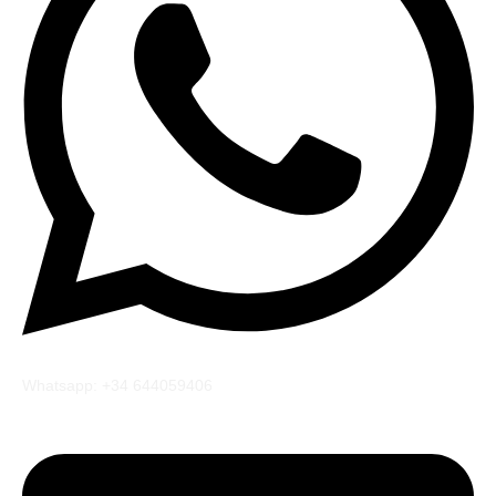
Whatsapp: +34 644059406