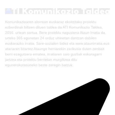
(Twitter)
Komunikazioaren alorrean euskaraz ekoitzitako proiektu
ezberdinak biltzen dituen taldea da ATI Komunikazio Taldea,
2016. urtean sortua. Bere proiektu nagusiena Ataun Irratia da,
urteko 365 egunetan 24 orduz uhinetan dantzan dabilen
euskarazko irratia. Sare-sozialen bidez eta www.ataunirratia.eus
atariaren bitartez Ataungo herriarekin zerikusia duten zenbait
berri ezagutzera ematea, irratiaren saio guztiak eskuragarri
jartzea eta proiektu berrietan murgiltzea ditu
egunerokotasuneko beste zeregin batzuk.