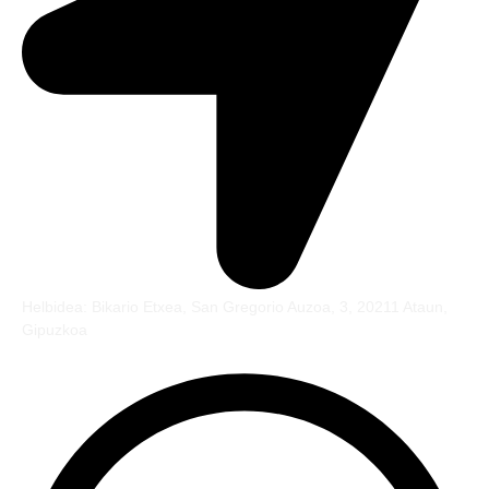
Helbidea: Bikario Etxea, San Gregorio Auzoa, 3, 20211 Ataun,
Gipuzkoa