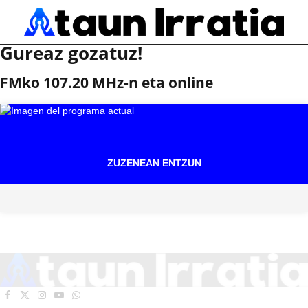
Gureaz gozatuz!
FMko 107.20 MHz-n eta online
ZUZENEAN ENTZUN
Facebook
X
Instagram
YouTube
WhatsApp