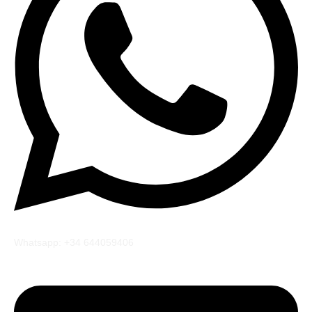
Whatsapp: +34 644059406