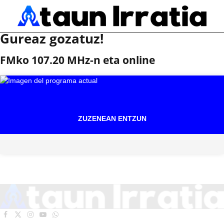
Gureaz gozatuz!
FMko 107.20 MHz-n eta online
ZUZENEAN ENTZUN
Facebook
X
Instagram
YouTube
WhatsApp