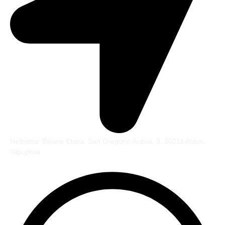
Helbidea: Bikario Etxea, San Gregorio Auzoa, 3, 20211 Ataun,
Gipuzkoa