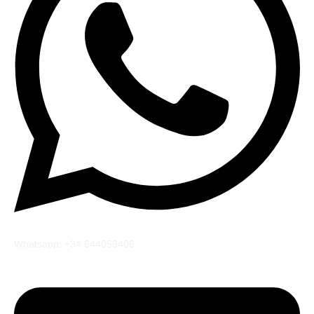
Whatsapp: +34 644059406