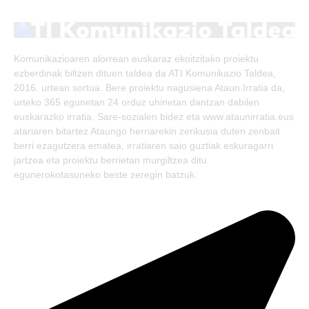
(Twitter)
Komunikazioaren alorrean euskaraz ekoitzitako proiektu
ezberdinak biltzen dituen taldea da ATI Komunikazio Taldea,
2016. urtean sortua. Bere proiektu nagusiena Ataun Irratia da,
urteko 365 egunetan 24 orduz uhinetan dantzan dabilen
euskarazko irratia. Sare-sozialen bidez eta www.ataunirratia.eus
atariaren bitartez Ataungo herriarekin zerikusia duten zenbait
berri ezagutzera ematea, irratiaren saio guztiak eskuragarri
jartzea eta proiektu berrietan murgiltzea ditu
egunerokotasuneko beste zeregin batzuk.