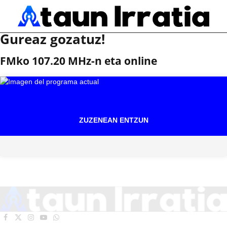
Gureaz gozatuz!
FMko 107.20 MHz-n eta online
ZUZENEAN ENTZUN
Facebook
X
Instagram
YouTube
WhatsApp