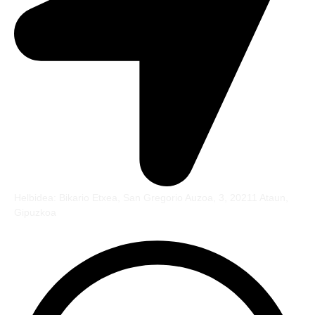
Helbidea: Bikario Etxea, San Gregorio Auzoa, 3, 20211 Ataun,
Gipuzkoa