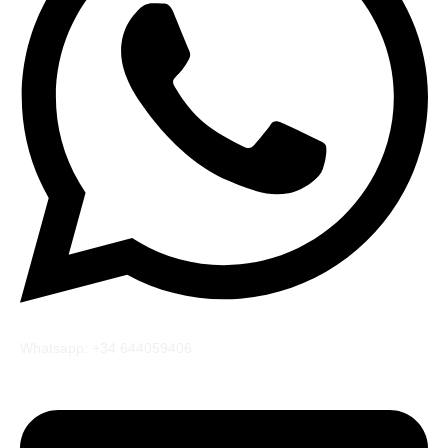
Whatsapp: +34 644059406