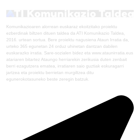
(Twitter)
Komunikazioaren alorrean euskaraz ekoitzitako proiektu
ezberdinak biltzen dituen taldea da ATI Komunikazio Taldea,
2016. urtean sortua. Bere proiektu nagusiena Ataun Irratia da,
urteko 365 egunetan 24 orduz uhinetan dantzan dabilen
euskarazko irratia. Sare-sozialen bidez eta www.ataunirratia.eus
atariaren bitartez Ataungo herriarekin zerikusia duten zenbait
berri ezagutzera ematea, irratiaren saio guztiak eskuragarri
jartzea eta proiektu berrietan murgiltzea ditu
egunerokotasuneko beste zeregin batzuk.