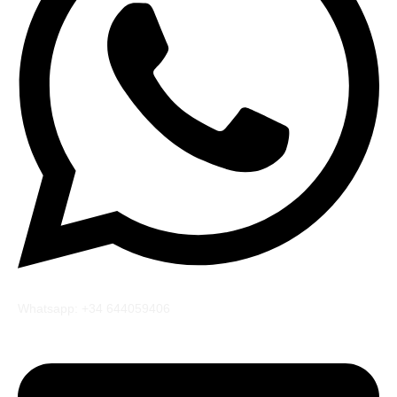
Whatsapp: +34 644059406