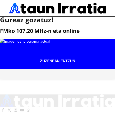
Gureaz gozatuz!
FMko 107.20 MHz-n eta online
ZUZENEAN ENTZUN
Facebook
X
Instagram
YouTube
WhatsApp