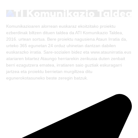
(Twitter)
Komunikazioaren alorrean euskaraz ekoitzitako proiektu
ezberdinak biltzen dituen taldea da ATI Komunikazio Taldea,
2016. urtean sortua. Bere proiektu nagusiena Ataun Irratia da,
urteko 365 egunetan 24 orduz uhinetan dantzan dabilen
euskarazko irratia. Sare-sozialen bidez eta www.ataunirratia.eus
atariaren bitartez Ataungo herriarekin zerikusia duten zenbait
berri ezagutzera ematea, irratiaren saio guztiak eskuragarri
jartzea eta proiektu berrietan murgiltzea ditu
egunerokotasuneko beste zeregin batzuk.