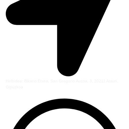
Helbidea: Bikario Etxea, San Gregorio Auzoa, 3, 20211 Ataun,
Gipuzkoa