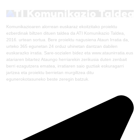
(Twitter)
Komunikazioaren alorrean euskaraz ekoitzitako proiektu
ezberdinak biltzen dituen taldea da ATI Komunikazio Taldea,
2016. urtean sortua. Bere proiektu nagusiena Ataun Irratia da,
urteko 365 egunetan 24 orduz uhinetan dantzan dabilen
euskarazko irratia. Sare-sozialen bidez eta www.ataunirratia.eus
atariaren bitartez Ataungo herriarekin zerikusia duten zenbait
berri ezagutzera ematea, irratiaren saio guztiak eskuragarri
jartzea eta proiektu berrietan murgiltzea ditu
egunerokotasuneko beste zeregin batzuk.