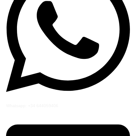
Whatsapp: +34 644059406