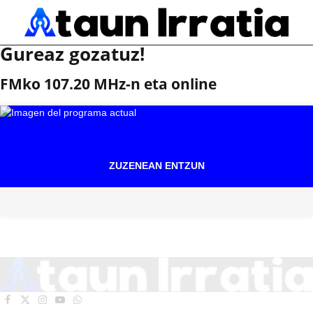
Gureaz gozatuz!
FMko 107.20 MHz-n eta online
ZUZENEAN ENTZUN
Facebook
X
Instagram
YouTube
WhatsApp