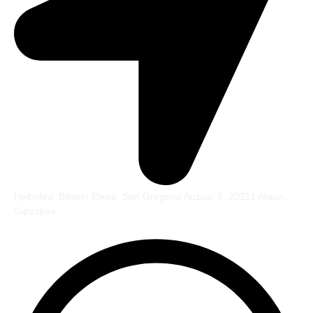
Helbidea: Bikario Etxea, San Gregorio Auzoa, 3, 20211 Ataun,
Gipuzkoa