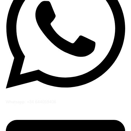
Whatsapp: +34 644059406