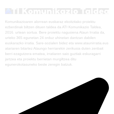
(Twitter)
Komunikazioaren alorrean euskaraz ekoitzitako proiektu
ezberdinak biltzen dituen taldea da ATI Komunikazio Taldea,
2016. urtean sortua. Bere proiektu nagusiena Ataun Irratia da,
urteko 365 egunetan 24 orduz uhinetan dantzan dabilen
euskarazko irratia. Sare-sozialen bidez eta www.ataunirratia.eus
atariaren bitartez Ataungo herriarekin zerikusia duten zenbait
berri ezagutzera ematea, irratiaren saio guztiak eskuragarri
jartzea eta proiektu berrietan murgiltzea ditu
egunerokotasuneko beste zeregin batzuk.