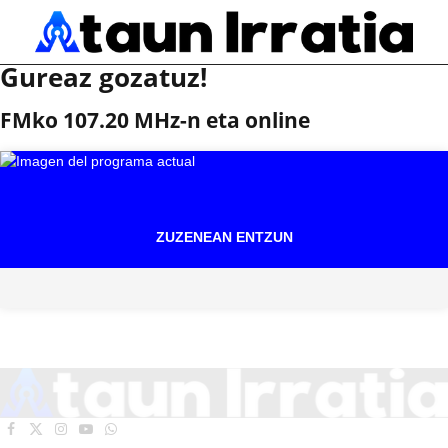
Gureaz gozatuz!
FMko 107.20 MHz-n eta online
ZUZENEAN ENTZUN
Facebook
X
Instagram
YouTube
WhatsApp