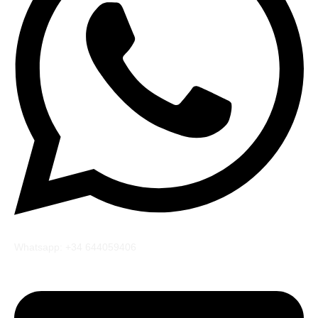
Whatsapp: +34 644059406