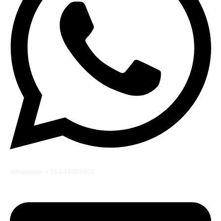
Whatsapp: +34 644059406