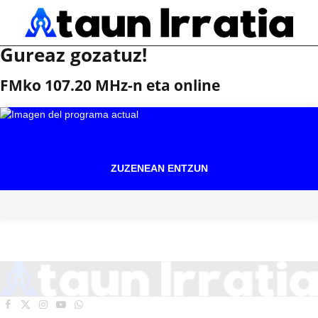
Gureaz gozatuz!
FMko 107.20 MHz-n eta online
ZUZENEAN ENTZUN
Facebook
X
Instagram
YouTube
WhatsApp