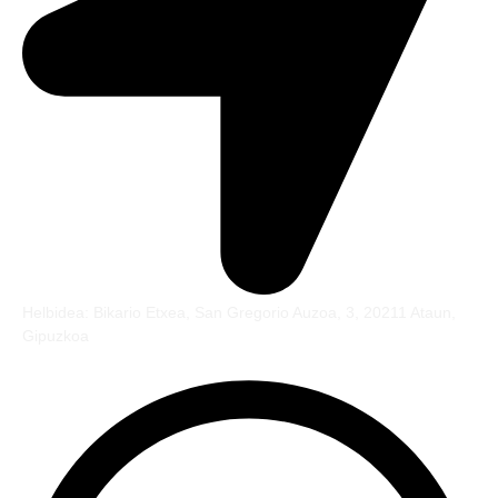
Helbidea: Bikario Etxea, San Gregorio Auzoa, 3, 20211 Ataun,
Gipuzkoa