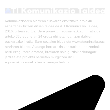
(Twitter)
Komunikazioaren alorrean euskaraz ekoitzitako proiektu
ezberdinak biltzen dituen taldea da ATI Komunikazio Taldea,
2016. urtean sortua. Bere proiektu nagusiena Ataun Irratia da,
urteko 365 egunetan 24 orduz uhinetan dantzan dabilen
euskarazko irratia. Sare-sozialen bidez eta www.ataunirratia.eus
atariaren bitartez Ataungo herriarekin zerikusia duten zenbait
berri ezagutzera ematea, irratiaren saio guztiak eskuragarri
jartzea eta proiektu berrietan murgiltzea ditu
egunerokotasuneko beste zeregin batzuk.