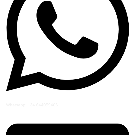
Whatsapp: +34 644059406