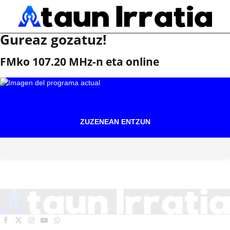
Gureaz gozatuz!
FMko 107.20 MHz-n eta online
ZUZENEAN ENTZUN
Facebook
X
Instagram
YouTube
WhatsApp