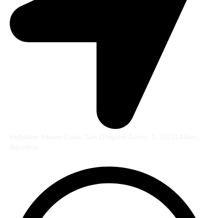
Helbidea: Bikario Etxea, San Gregorio Auzoa, 3, 20211 Ataun,
Gipuzkoa