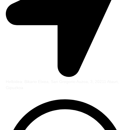
Helbidea: Bikario Etxea, San Gregorio Auzoa, 3, 20211 Ataun,
Gipuzkoa