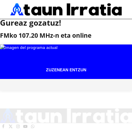
Gureaz gozatuz!
FMko 107.20 MHz-n eta online
ZUZENEAN ENTZUN
Facebook
X
Instagram
YouTube
WhatsApp