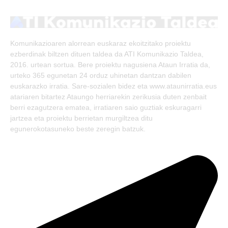
(Twitter)
Komunikazioaren alorrean euskaraz ekoitzitako proiektu
ezberdinak biltzen dituen taldea da ATI Komunikazio Taldea,
2016. urtean sortua. Bere proiektu nagusiena Ataun Irratia da,
urteko 365 egunetan 24 orduz uhinetan dantzan dabilen
euskarazko irratia. Sare-sozialen bidez eta www.ataunirratia.eus
atariaren bitartez Ataungo herriarekin zerikusia duten zenbait
berri ezagutzera ematea, irratiaren saio guztiak eskuragarri
jartzea eta proiektu berrietan murgiltzea ditu
egunerokotasuneko beste zeregin batzuk.