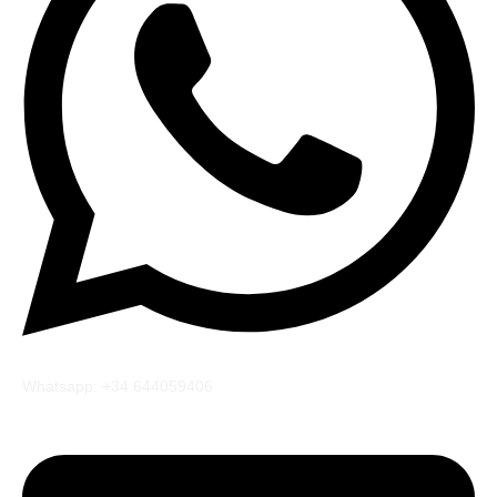
Whatsapp: +34 644059406