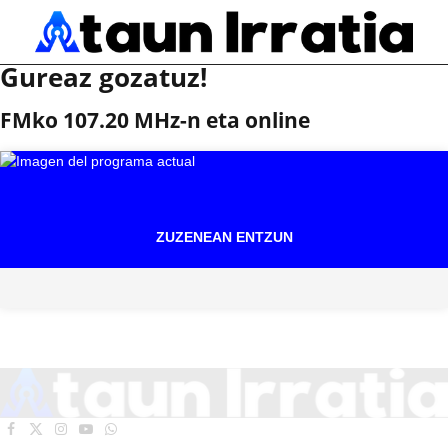
Gureaz gozatuz!
FMko 107.20 MHz-n eta online
ZUZENEAN ENTZUN
Facebook
X
Instagram
YouTube
WhatsApp