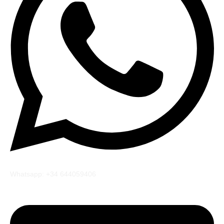
Whatsapp: +34 644059406