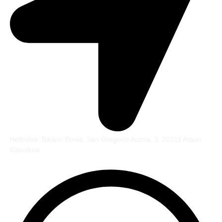
Helbidea: Bikario Etxea, San Gregorio Auzoa, 3, 20211 Ataun,
Gipuzkoa