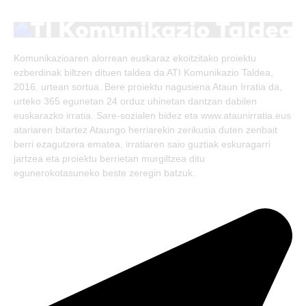
(Twitter)
Komunikazioaren alorrean euskaraz ekoitzitako proiektu
ezberdinak biltzen dituen taldea da ATI Komunikazio Taldea,
2016. urtean sortua. Bere proiektu nagusiena Ataun Irratia da,
urteko 365 egunetan 24 orduz uhinetan dantzan dabilen
euskarazko irratia. Sare-sozialen bidez eta www.ataunirratia.eus
atariaren bitartez Ataungo herriarekin zerikusia duten zenbait
berri ezagutzera ematea, irratiaren saio guztiak eskuragarri
jartzea eta proiektu berrietan murgiltzea ditu
egunerokotasuneko beste zeregin batzuk.