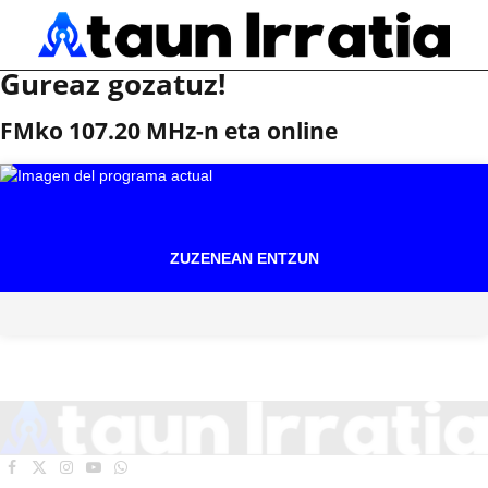
Gureaz gozatuz!
FMko 107.20 MHz-n eta online
ZUZENEAN ENTZUN
Facebook
X
Instagram
YouTube
WhatsApp