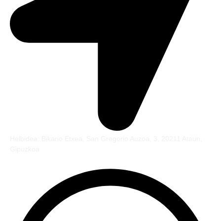
Helbidea: Bikario Etxea, San Gregorio Auzoa, 3, 20211 Ataun,
Gipuzkoa