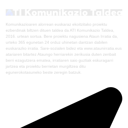
(Twitter)
Komunikazioaren alorrean euskaraz ekoitzitako proiektu
ezberdinak biltzen dituen taldea da ATI Komunikazio Taldea,
2016. urtean sortua. Bere proiektu nagusiena Ataun Irratia da,
urteko 365 egunetan 24 orduz uhinetan dantzan dabilen
euskarazko irratia. Sare-sozialen bidez eta www.ataunirratia.eus
atariaren bitartez Ataungo herriarekin zerikusia duten zenbait
berri ezagutzera ematea, irratiaren saio guztiak eskuragarri
jartzea eta proiektu berrietan murgiltzea ditu
egunerokotasuneko beste zeregin batzuk.