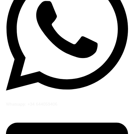
Whatsapp: +34 644059406