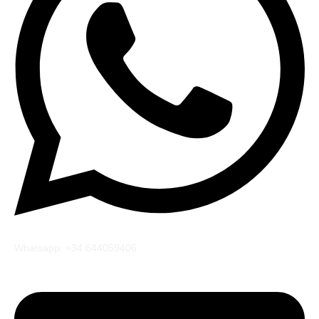
Whatsapp: +34 644059406