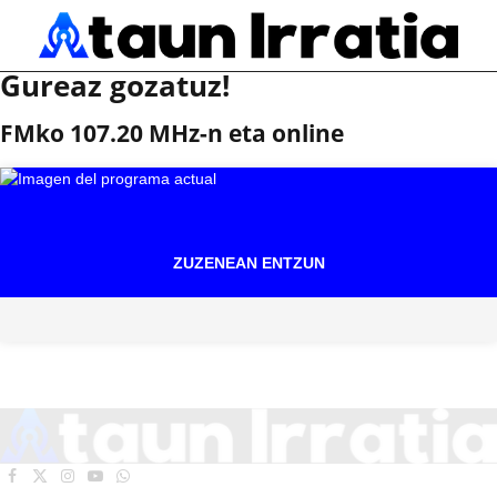
Gureaz gozatuz!
FMko 107.20 MHz-n eta online
ZUZENEAN ENTZUN
Facebook
X
Instagram
YouTube
WhatsApp