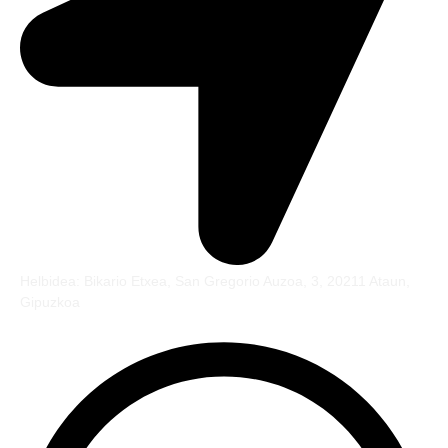
Helbidea: Bikario Etxea, San Gregorio Auzoa, 3, 20211 Ataun,
Gipuzkoa