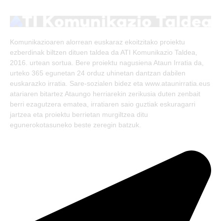
(Twitter)
Komunikazioaren alorrean euskaraz ekoitzitako proiektu
ezberdinak biltzen dituen taldea da ATI Komunikazio Taldea,
2016. urtean sortua. Bere proiektu nagusiena Ataun Irratia da,
urteko 365 egunetan 24 orduz uhinetan dantzan dabilen
euskarazko irratia. Sare-sozialen bidez eta www.ataunirratia.eus
atariaren bitartez Ataungo herriarekin zerikusia duten zenbait
berri ezagutzera ematea, irratiaren saio guztiak eskuragarri
jartzea eta proiektu berrietan murgiltzea ditu
egunerokotasuneko beste zeregin batzuk.