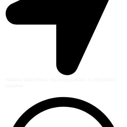
Helbidea: Bikario Etxea, San Gregorio Auzoa, 3, 20211 Ataun,
Gipuzkoa