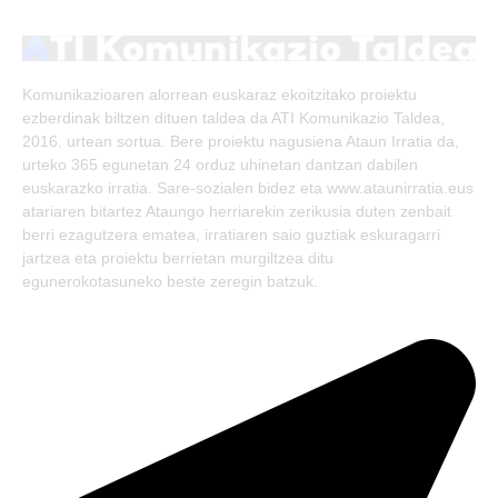
(Twitter)
Komunikazioaren alorrean euskaraz ekoitzitako proiektu
ezberdinak biltzen dituen taldea da ATI Komunikazio Taldea,
2016. urtean sortua. Bere proiektu nagusiena Ataun Irratia da,
urteko 365 egunetan 24 orduz uhinetan dantzan dabilen
euskarazko irratia. Sare-sozialen bidez eta www.ataunirratia.eus
atariaren bitartez Ataungo herriarekin zerikusia duten zenbait
berri ezagutzera ematea, irratiaren saio guztiak eskuragarri
jartzea eta proiektu berrietan murgiltzea ditu
egunerokotasuneko beste zeregin batzuk.