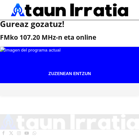
Gureaz gozatuz!
FMko 107.20 MHz-n eta online
ZUZENEAN ENTZUN
Facebook
X
Instagram
YouTube
WhatsApp