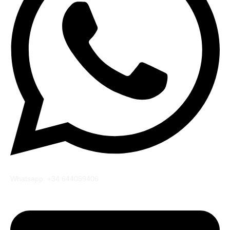
Whatsapp: +34 644059406