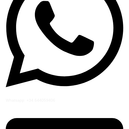
Whatsapp: +34 644059406