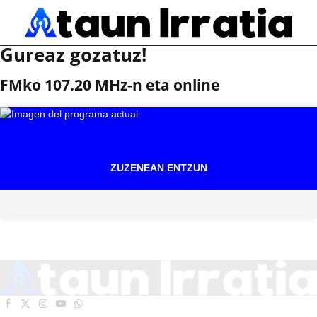
Gureaz gozatuz!
FMko 107.20 MHz-n eta online
ZUZENEAN ENTZUN
Facebook
X
Instagram
YouTube
WhatsApp