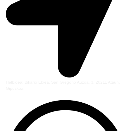
Helbidea: Bikario Etxea, San Gregorio Auzoa, 3, 20211 Ataun,
Gipuzkoa