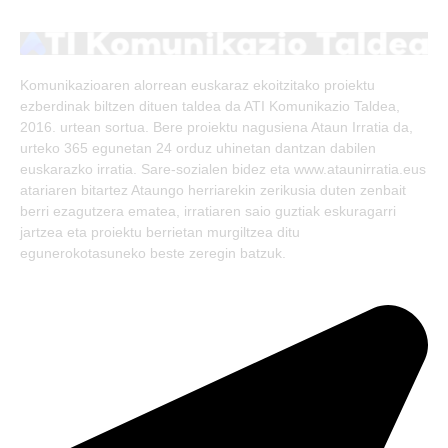
(Twitter)
Komunikazioaren alorrean euskaraz ekoitzitako proiektu
ezberdinak biltzen dituen taldea da ATI Komunikazio Taldea,
2016. urtean sortua. Bere proiektu nagusiena Ataun Irratia da,
urteko 365 egunetan 24 orduz uhinetan dantzan dabilen
euskarazko irratia. Sare-sozialen bidez eta www.ataunirratia.eus
atariaren bitartez Ataungo herriarekin zerikusia duten zenbait
berri ezagutzera ematea, irratiaren saio guztiak eskuragarri
jartzea eta proiektu berrietan murgiltzea ditu
egunerokotasuneko beste zeregin batzuk.