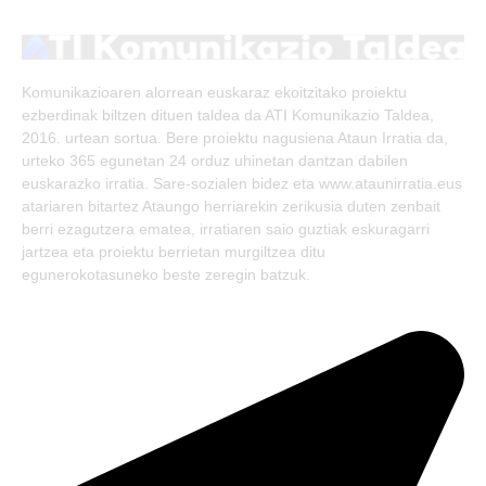
(Twitter)
Komunikazioaren alorrean euskaraz ekoitzitako proiektu
ezberdinak biltzen dituen taldea da ATI Komunikazio Taldea,
2016. urtean sortua. Bere proiektu nagusiena Ataun Irratia da,
urteko 365 egunetan 24 orduz uhinetan dantzan dabilen
euskarazko irratia. Sare-sozialen bidez eta www.ataunirratia.eus
atariaren bitartez Ataungo herriarekin zerikusia duten zenbait
berri ezagutzera ematea, irratiaren saio guztiak eskuragarri
jartzea eta proiektu berrietan murgiltzea ditu
egunerokotasuneko beste zeregin batzuk.