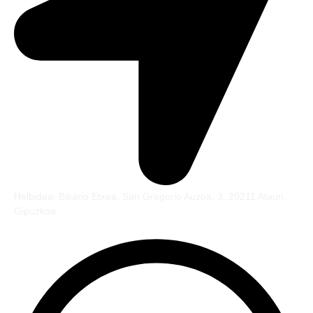
Helbidea: Bikario Etxea, San Gregorio Auzoa, 3, 20211 Ataun,
Gipuzkoa