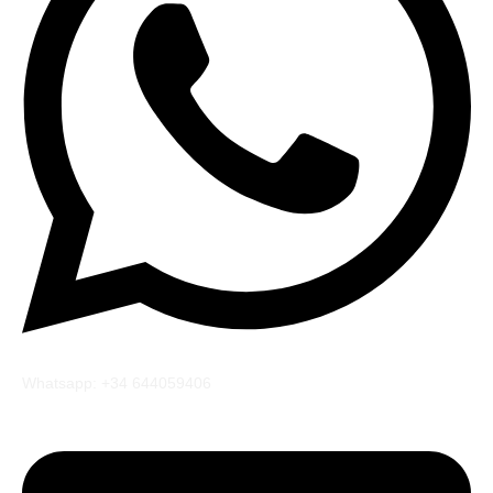
Whatsapp: +34 644059406