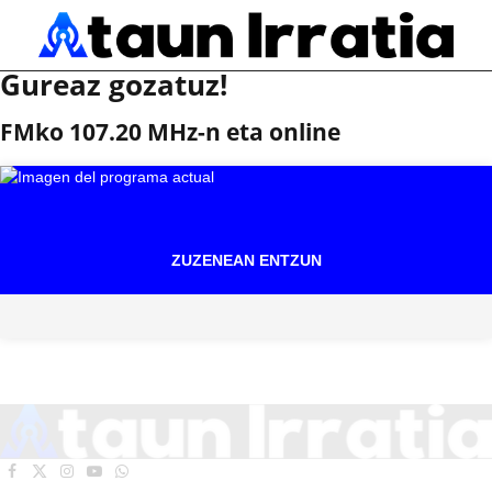
Gureaz gozatuz!
FMko 107.20 MHz-n eta online
ZUZENEAN ENTZUN
Facebook
X
Instagram
YouTube
WhatsApp