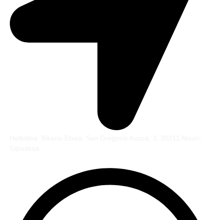
Helbidea: Bikario Etxea, San Gregorio Auzoa, 3, 20211 Ataun,
Gipuzkoa