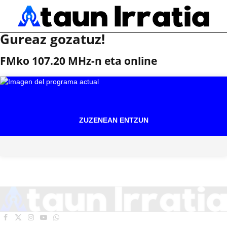
Gureaz gozatuz!
FMko 107.20 MHz-n eta online
ZUZENEAN ENTZUN
Facebook
X
Instagram
YouTube
WhatsApp