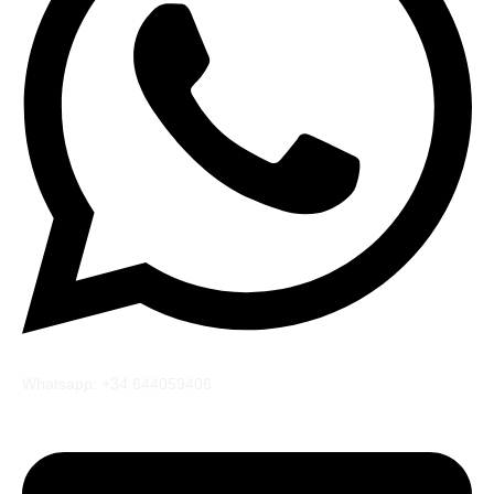
Whatsapp: +34 644059406