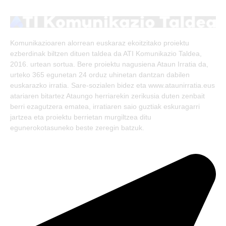
(Twitter)
Komunikazioaren alorrean euskaraz ekoitzitako proiektu
ezberdinak biltzen dituen taldea da ATI Komunikazio Taldea,
2016. urtean sortua. Bere proiektu nagusiena Ataun Irratia da,
urteko 365 egunetan 24 orduz uhinetan dantzan dabilen
euskarazko irratia. Sare-sozialen bidez eta www.ataunirratia.eus
atariaren bitartez Ataungo herriarekin zerikusia duten zenbait
berri ezagutzera ematea, irratiaren saio guztiak eskuragarri
jartzea eta proiektu berrietan murgiltzea ditu
egunerokotasuneko beste zeregin batzuk.