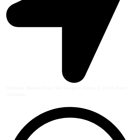
Helbidea: Bikario Etxea, San Gregorio Auzoa, 3, 20211 Ataun,
Gipuzkoa