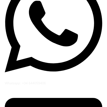
Whatsapp: +34 644059406