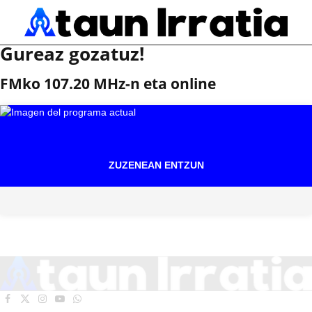
Gureaz gozatuz!
FMko 107.20 MHz-n eta online
ZUZENEAN ENTZUN
Facebook
X
Instagram
YouTube
WhatsApp