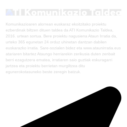
(Twitter)
Komunikazioaren alorrean euskaraz ekoitzitako proiektu
ezberdinak biltzen dituen taldea da ATI Komunikazio Taldea,
2016. urtean sortua. Bere proiektu nagusiena Ataun Irratia da,
urteko 365 egunetan 24 orduz uhinetan dantzan dabilen
euskarazko irratia. Sare-sozialen bidez eta www.ataunirratia.eus
atariaren bitartez Ataungo herriarekin zerikusia duten zenbait
berri ezagutzera ematea, irratiaren saio guztiak eskuragarri
jartzea eta proiektu berrietan murgiltzea ditu
egunerokotasuneko beste zeregin batzuk.