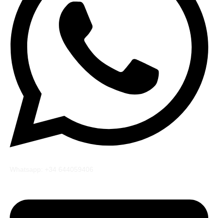
Whatsapp: +34 644059406