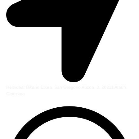
Helbidea: Bikario Etxea, San Gregorio Auzoa, 3, 20211 Ataun,
Gipuzkoa