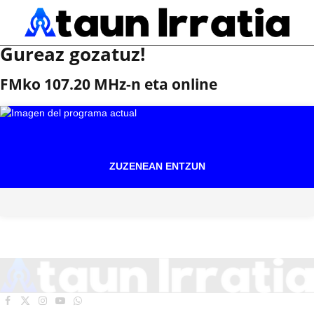
Gureaz gozatuz!
FMko 107.20 MHz-n eta online
ZUZENEAN ENTZUN
Facebook
X
Instagram
YouTube
WhatsApp