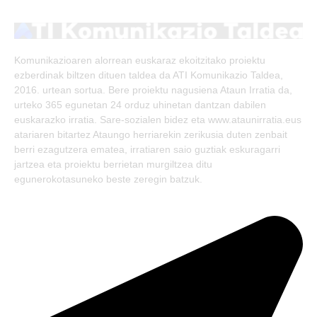
(Twitter)
Komunikazioaren alorrean euskaraz ekoitzitako proiektu
ezberdinak biltzen dituen taldea da ATI Komunikazio Taldea,
2016. urtean sortua. Bere proiektu nagusiena Ataun Irratia da,
urteko 365 egunetan 24 orduz uhinetan dantzan dabilen
euskarazko irratia. Sare-sozialen bidez eta www.ataunirratia.eus
atariaren bitartez Ataungo herriarekin zerikusia duten zenbait
berri ezagutzera ematea, irratiaren saio guztiak eskuragarri
jartzea eta proiektu berrietan murgiltzea ditu
egunerokotasuneko beste zeregin batzuk.