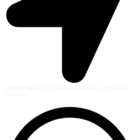
Helbidea: Bikario Etxea, San Gregorio Auzoa, 3, 20211 Ataun,
Gipuzkoa