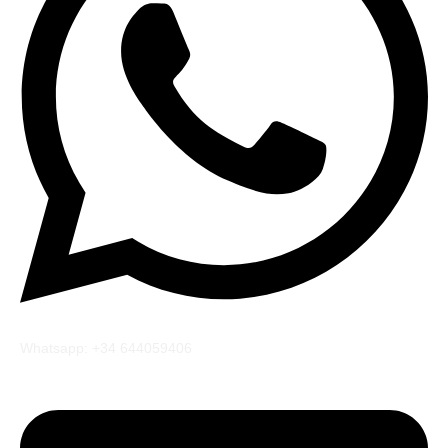
Whatsapp: +34 644059406