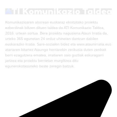
(Twitter)
Komunikazioaren alorrean euskaraz ekoitzitako proiektu
ezberdinak biltzen dituen taldea da ATI Komunikazio Taldea,
2016. urtean sortua. Bere proiektu nagusiena Ataun Irratia da,
urteko 365 egunetan 24 orduz uhinetan dantzan dabilen
euskarazko irratia. Sare-sozialen bidez eta www.ataunirratia.eus
atariaren bitartez Ataungo herriarekin zerikusia duten zenbait
berri ezagutzera ematea, irratiaren saio guztiak eskuragarri
jartzea eta proiektu berrietan murgiltzea ditu
egunerokotasuneko beste zeregin batzuk.