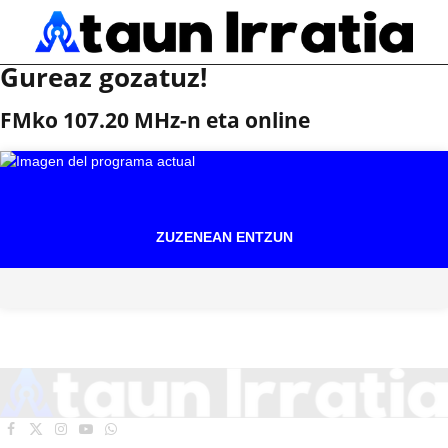
Gureaz gozatuz!
FMko 107.20 MHz-n eta online
ZUZENEAN ENTZUN
Facebook
X
Instagram
YouTube
WhatsApp