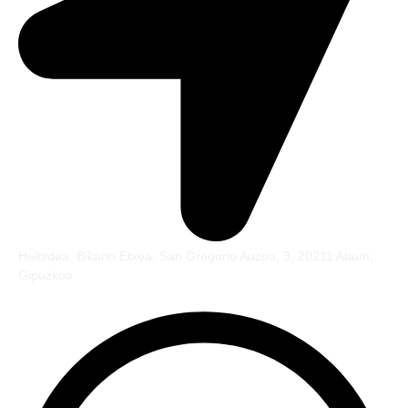
Helbidea: Bikario Etxea, San Gregorio Auzoa, 3, 20211 Ataun,
Gipuzkoa