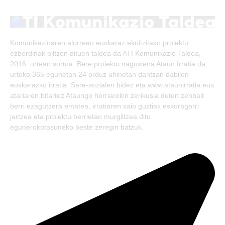
(Twitter)
Komunikazioaren alorrean euskaraz ekoitzitako proiektu
ezberdinak biltzen dituen taldea da ATI Komunikazio Taldea,
2016. urtean sortua. Bere proiektu nagusiena Ataun Irratia da,
urteko 365 egunetan 24 orduz uhinetan dantzan dabilen
euskarazko irratia. Sare-sozialen bidez eta www.ataunirratia.eus
atariaren bitartez Ataungo herriarekin zerikusia duten zenbait
berri ezagutzera ematea, irratiaren saio guztiak eskuragarri
jartzea eta proiektu berrietan murgiltzea ditu
egunerokotasuneko beste zeregin batzuk.