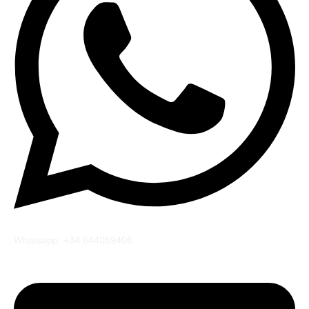
Whatsapp: +34 644059406