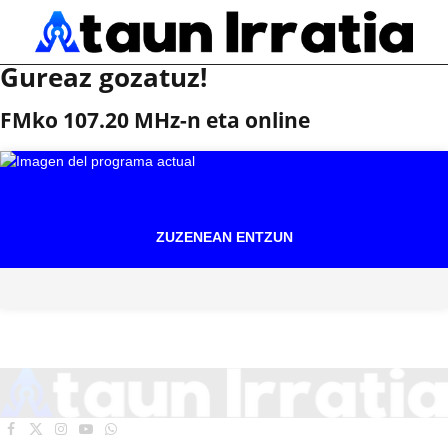
Gureaz gozatuz!
FMko 107.20 MHz-n eta online
ZUZENEAN ENTZUN
Facebook
X
Instagram
YouTube
WhatsApp