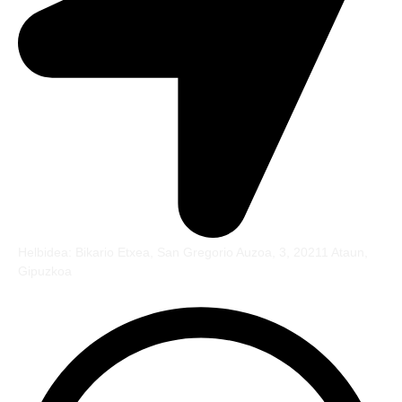
Helbidea: Bikario Etxea, San Gregorio Auzoa, 3, 20211 Ataun,
Gipuzkoa