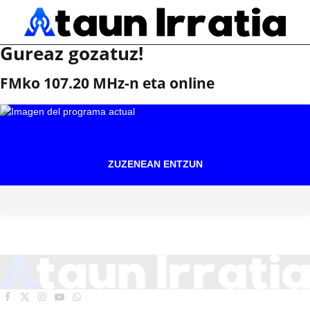
Gureaz gozatuz!
FMko 107.20 MHz-n eta online
ZUZENEAN ENTZUN
Facebook
X
Instagram
YouTube
WhatsApp