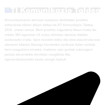
(Twitter)
Komunikazioaren alorrean euskaraz ekoitzitako proiektu
ezberdinak biltzen dituen taldea da ATI Komunikazio Taldea,
2016. urtean sortua. Bere proiektu nagusiena Ataun Irratia da,
urteko 365 egunetan 24 orduz uhinetan dantzan dabilen
euskarazko irratia. Sare-sozialen bidez eta www.ataunirratia.eus
atariaren bitartez Ataungo herriarekin zerikusia duten zenbait
berri ezagutzera ematea, irratiaren saio guztiak eskuragarri
jartzea eta proiektu berrietan murgiltzea ditu
egunerokotasuneko beste zeregin batzuk.