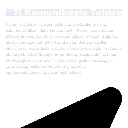
(Twitter)
Komunikazioaren alorrean euskaraz ekoitzitako proiektu
ezberdinak biltzen dituen taldea da ATI Komunikazio Taldea,
2016. urtean sortua. Bere proiektu nagusiena Ataun Irratia da,
urteko 365 egunetan 24 orduz uhinetan dantzan dabilen
euskarazko irratia. Sare-sozialen bidez eta www.ataunirratia.eus
atariaren bitartez Ataungo herriarekin zerikusia duten zenbait
berri ezagutzera ematea, irratiaren saio guztiak eskuragarri
jartzea eta proiektu berrietan murgiltzea ditu
egunerokotasuneko beste zeregin batzuk.