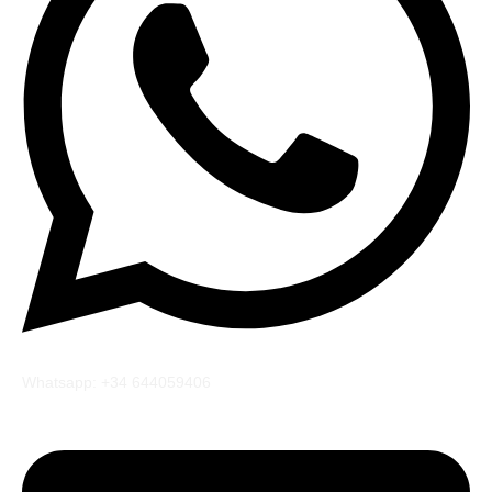
Whatsapp: +34 644059406