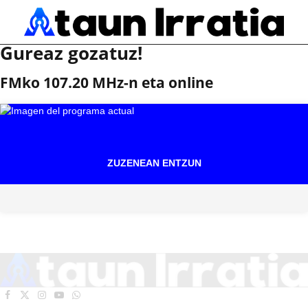
Gureaz gozatuz!
FMko 107.20 MHz-n eta online
ZUZENEAN ENTZUN
Facebook
X
Instagram
YouTube
WhatsApp