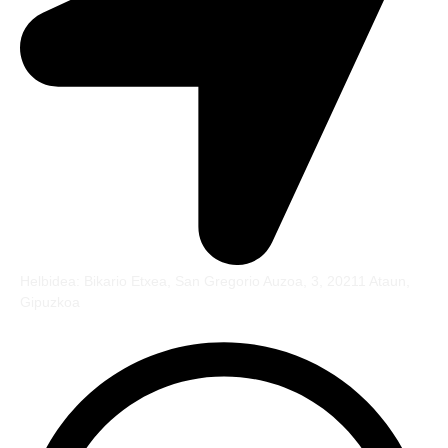
Helbidea: Bikario Etxea, San Gregorio Auzoa, 3, 20211 Ataun,
Gipuzkoa