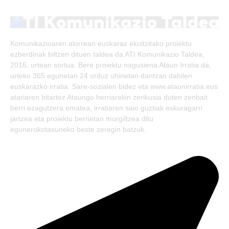
(Twitter)
Komunikazioaren alorrean euskaraz ekoitzitako proiektu
ezberdinak biltzen dituen taldea da ATI Komunikazio Taldea,
2016. urtean sortua. Bere proiektu nagusiena Ataun Irratia da,
urteko 365 egunetan 24 orduz uhinetan dantzan dabilen
euskarazko irratia. Sare-sozialen bidez eta www.ataunirratia.eus
atariaren bitartez Ataungo herriarekin zerikusia duten zenbait
berri ezagutzera ematea, irratiaren saio guztiak eskuragarri
jartzea eta proiektu berrietan murgiltzea ditu
egunerokotasuneko beste zeregin batzuk.