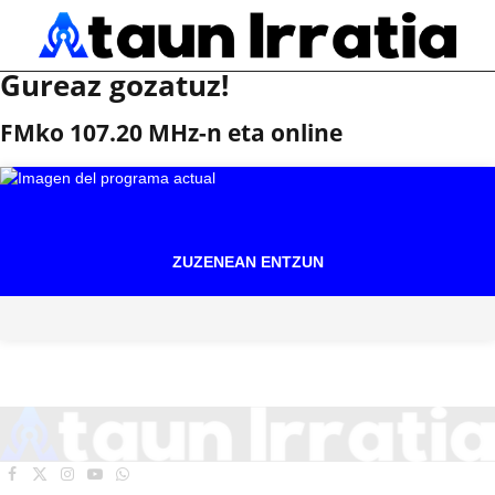
Gureaz gozatuz!
FMko 107.20 MHz-n eta online
ZUZENEAN ENTZUN
Facebook
X
Instagram
YouTube
WhatsApp