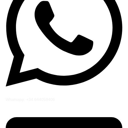
Whatsapp: +34 644059406