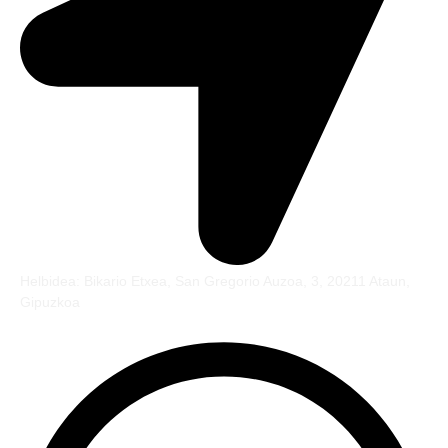
Helbidea: Bikario Etxea, San Gregorio Auzoa, 3, 20211 Ataun,
Gipuzkoa