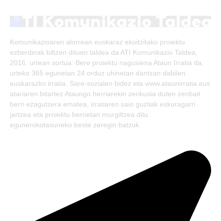
(Twitter)
Komunikazioaren alorrean euskaraz ekoitzitako proiektu
ezberdinak biltzen dituen taldea da ATI Komunikazio Taldea,
2016. urtean sortua. Bere proiektu nagusiena Ataun Irratia da,
urteko 365 egunetan 24 orduz uhinetan dantzan dabilen
euskarazko irratia. Sare-sozialen bidez eta www.ataunirratia.eus
atariaren bitartez Ataungo herriarekin zerikusia duten zenbait
berri ezagutzera ematea, irratiaren saio guztiak eskuragarri
jartzea eta proiektu berrietan murgiltzea ditu
egunerokotasuneko beste zeregin batzuk.