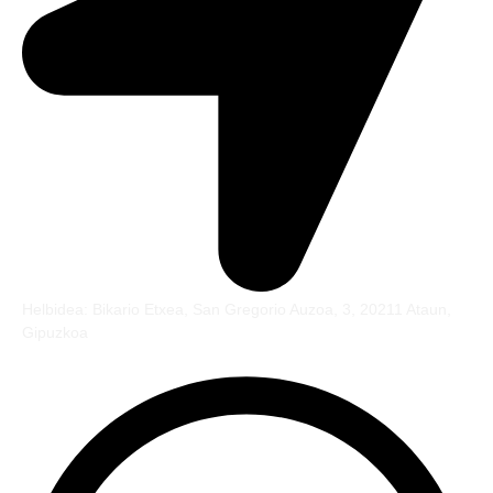
Helbidea: Bikario Etxea, San Gregorio Auzoa, 3, 20211 Ataun,
Gipuzkoa