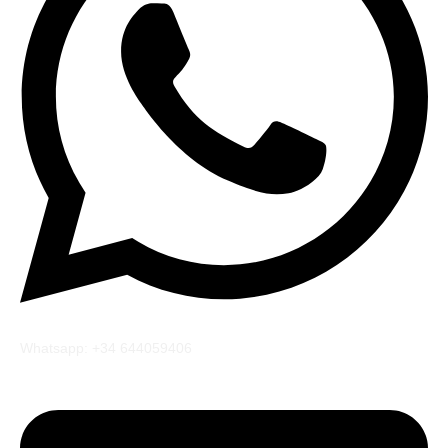
Whatsapp: +34 644059406