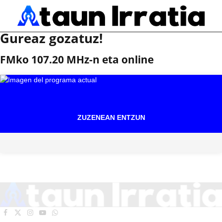
Gureaz gozatuz!
FMko 107.20 MHz-n eta online
ZUZENEAN ENTZUN
Facebook
X
Instagram
YouTube
WhatsApp